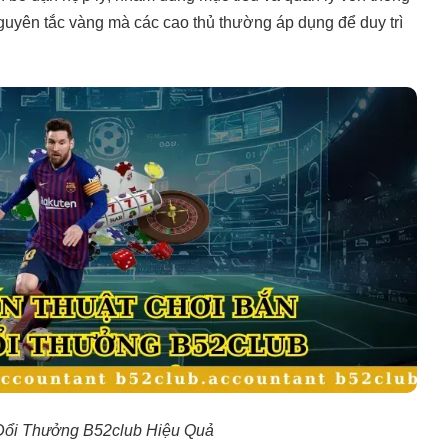
uyên tắc vàng mà các cao thủ thường áp dụng để duy trì
Đổi Thưởng B52club Hiệu Quả