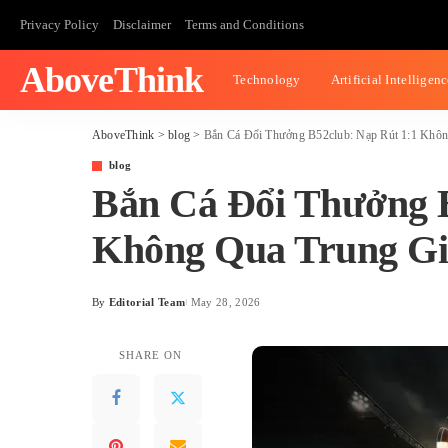
Privacy Policy
Disclaimer
Terms and Conditions
AboveThink
Technology
Artificial Intelligen
AboveThink
>
blog
>
Bắn Cá Đổi Thưởng B52club: Nạp Rút 1:1 Khô
blog
Bắn Cá Đổi Thưởng B
Không Qua Trung G
By
Editorial Team
May 28, 2026
Posted
by
SHARE ON