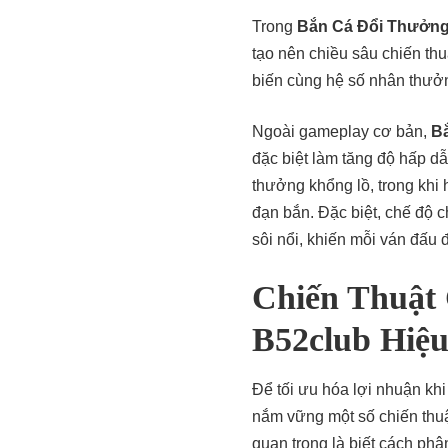
Trong
Bắn Cá Đổi Thưởng
tạo nên chiều sâu chiến th
biến cùng hệ số nhân thưở
Ngoài gameplay cơ bản,
B
đặc biệt làm tăng độ hấp d
thưởng khổng lồ, trong khi
đạn bắn. Đặc biệt, chế độ c
sôi nổi, khiến mỗi ván đấu 
Chiến Thuật
B52club Hiệ
Để tối ưu hóa lợi nhuận kh
nắm vững một số chiến thuậ
quan trọng là biết cách ph