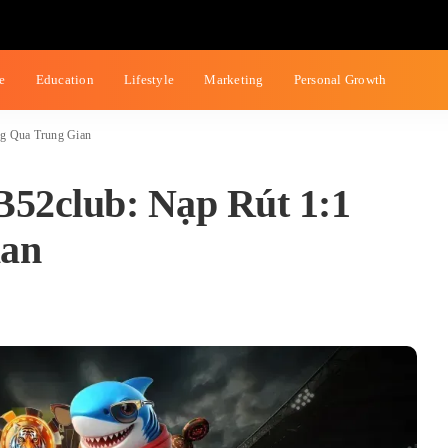
ce
Education
Lifestyle
Marketing
Personal Growth
ng Qua Trung Gian
52club: Nạp Rút 1:1
ian