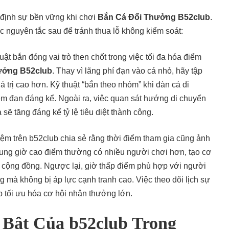
t định sự bền vững khi chơi
Bắn Cá Đổi Thưởng B52club
.
c nguyên tắc sau để tránh thua lỗ không kiểm soát:
uật bắn đóng vai trò then chốt trong việc tối đa hóa điểm
ưởng B52club
. Thay vì lãng phí đạn vào cá nhỏ, hãy tập
á trị cao hơn. Kỹ thuật “bắn theo nhóm” khi đàn cá di
iệm đạn đáng kể. Ngoài ra, việc quan sát hướng di chuyển
sẽ tăng đáng kể tỷ lệ tiêu diệt thành công.
ệm trên b52club chia sẻ rằng thời điểm tham gia cũng ảnh
ung giờ cao điểm thường có nhiều người chơi hơn, tạo cơ
 cộng đồng. Ngược lại, giờ thấp điểm phù hợp với người
 mà không bị áp lực cạnh tranh cao. Việc theo dõi lịch sự
p tối ưu hóa cơ hội nhận thưởng lớn.
 Bật Của b52club Trong