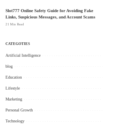
Slot777 Online Safety Guide for Avoiding Fake
Links, Suspicious Messages, and Account Scams
21 Min Read
CATEGOTIES
Artificial Intelligence
blog
Education
Lifestyle
Marketing
Personal Growth
Technology